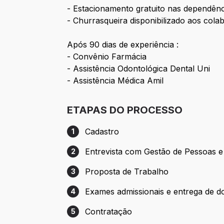
- Estacionamento gratuito nas dependên
- Churrasqueira disponibilizado aos cola
Após 90 dias de experiência :
- Convênio Farmácia
- Assistência Odontológica Dental Uni
- Assistência Médica Amil
ETAPAS DO PROCESSO
Cadastro
1
Etapa 1: Cadastro
Entrevista com Gestão de Pessoas e
2
Etapa 2: Entrevista com Gestão de Pesso
Proposta de Trabalho
3
Etapa 3: Proposta de Trabalho
Exames admissionais e entrega de 
4
Etapa 4: Exames admissionais e entrega
Contratação
5
Etapa 5: Contratação