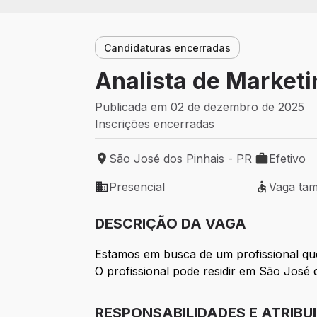
Candidaturas encerradas
Analista de Marketi
Publicada em 02 de dezembro de 2025
Inscrições encerradas
São José dos Pinhais - PR
Efetivo
Local de trabalho: São José dos Pinhais 
Tipo de vag
Presencial
Vaga ta
Modelo de trabalho: Presencial
Vaga tamb
DESCRIÇÃO DA VAGA
Estamos em busca de um profissional que 
O profissional pode residir em São José
RESPONSABILIDADES E ATRIBU