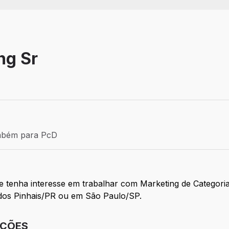
ng Sr
- PR
a: Efetivo
mbém para PcD
ém para PcD
tenha interesse em trabalhar com Marketing de Categoria, 
 dos Pinhais/PR ou em São Paulo/SP.
IÇÕES